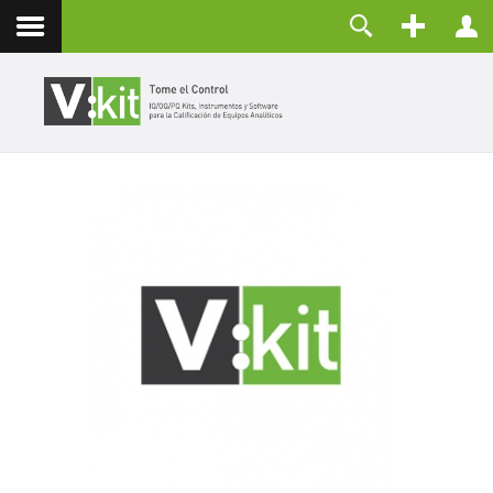
Nosotros
Usuario
Contacto
Contraseña
Recuérdeme
CONECTAR
¿Olvidó su contraseña?
¿Recordar su usuario?
Crear una cuenta