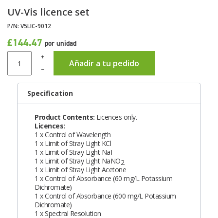
UV-Vis licence set
P/N:
V5LIC-9012
£144.47
por unidad
+
Añadir a tu pedido
–
Specification
Product Contents:
Licences only.
Licences:
1 x Control of Wavelength
1 x Limit of Stray Light KCl
1 x Limit of Stray Light NaI
1 x Limit of Stray Light NaNO
2
1 x Limit of Stray Light Acetone
1 x Control of Absorbance (60 mg/L Potassium
Dichromate)
1 x Control of Absorbance (600 mg/L Potassium
Dichromate)
1 x Spectral Resolution