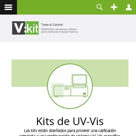
Nosotros
Usuario
Contacto
Contraseña
Recuérdeme
CONECTAR
¿Olvidó su contraseña?
¿Recordar su usuario?
Crear una cuenta
Kits de UV-Vis
Los kits están diseñados para proveer una calificación