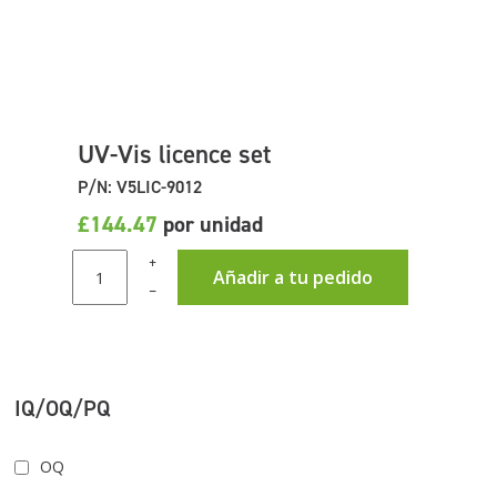
UV-Vis licence set
P/N: V5LIC-9012
£144.47
por unidad
+
Añadir a tu pedido
–
IQ/OQ/PQ
OQ