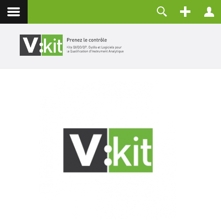
À propos
Identifiant
Contact
Mot de passe
Maintenir la connexion
CONNEXION
Mot de passe perdu ?
Identifiant perdu ?
Créer un compte