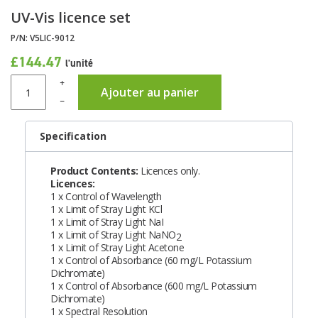
UV-Vis licence set
P/N:
V5LIC-9012
£144.47
l'unité
+
Ajouter au panier
–
Specification
Product Contents:
Licences only.
Licences:
1 x Control of Wavelength
1 x Limit of Stray Light KCl
1 x Limit of Stray Light NaI
1 x Limit of Stray Light NaNO
2
1 x Limit of Stray Light Acetone
1 x Control of Absorbance (60 mg/L Potassium
Dichromate)
1 x Control of Absorbance (600 mg/L Potassium
Dichromate)
1 x Spectral Resolution