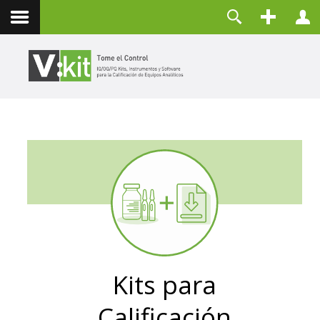
Contacto
Usuario
Contraseña
Recuérdeme
CONECTAR
¿Olvidó su contraseña?
¿Recordar su usuario?
Crear una cuenta
Kits para
Calificación