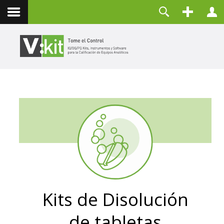
Nosotros
Usuario
Contacto
Contraseña
Recuérdeme
CONECTAR
¿Olvidó su contraseña?
¿Recordar su usuario?
Crear una cuenta
Kits de Disolución
de tabletas