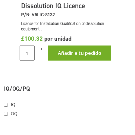
Dissolution IQ Licence
P/N: V5LIC-8132
Licence for Installation Qualification of dissolution
equipment .
£100.32
por unidad
+
Añadir a tu pedido
–
IQ/OQ/PQ
IQ
OQ