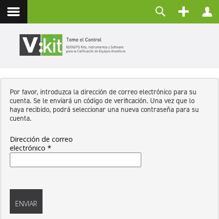
Nosotros
Usuario
Contacto
Contraseña
Recuérdeme
Por favor, introduzca la dirección de correo electrónico para su
CONECTAR
cuenta. Se le enviará un código de verificación. Una vez que lo
¿Olvidó su contraseña?
haya recibido, podrá seleccionar una nueva contraseña para su
¿Recordar su usuario?
cuenta.
Crear una cuenta
Dirección de correo
electrónico
*
Captcha
*
ENVIAR