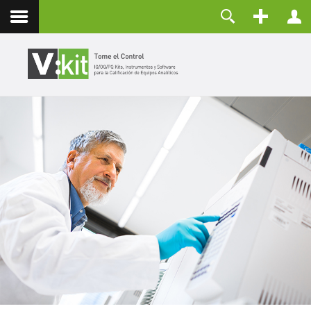
Contacto
Usuario
Contraseña
Recuérdeme
CONECTAR
¿Olvidó su contraseña?
¿Recordar su usuario?
Crear una cuenta