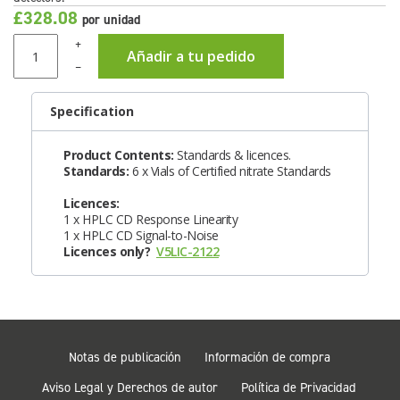
£328.08
por unidad
+
Añadir a tu pedido
–
Specification
Product Contents:
Standards & licences.
Standards:
6 x Vials of Certified nitrate Standards
Licences:
1 x HPLC CD Response Linearity
1 x HPLC CD Signal-to-Noise
Licences only?
V5LIC-2122
Notas de publicación
Información de compra
Aviso Legal y Derechos de autor
Política de Privacidad