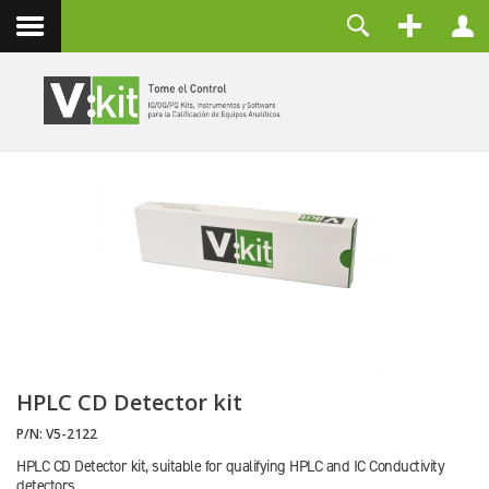
Nosotros
Usuario
Contacto
Contraseña
Recuérdeme
CONECTAR
¿Olvidó su contraseña?
¿Recordar su usuario?
Crear una cuenta
HPLC CD Detector kit
P/N:
V5-2122
HPLC CD Detector kit, suitable for qualifying HPLC and IC Conductivity
detectors.