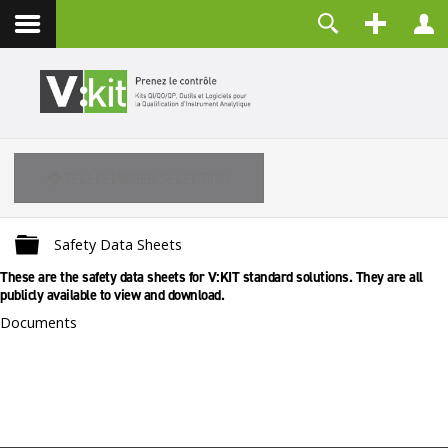
Contact
Identifiant
Mot de passe
Maintenir la connexion
TÉLÉCHARGER SÉLECTION
CONNEXION
Mot de passe perdu ?
Identifiant perdu ?
Dossier
Safety Data Sheets
Créer un compte
These are the safety data sheets for V:KIT standard solutions. They are all
publicly available to view and download.
Documents