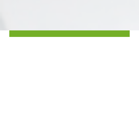
‹
›
Rendez votre équipe plus efficace
V:Kit peut éliminer le temps non productif consacré à la
conception et à la maintenance des protocoles de
qualification, afin que votre équipe puisse travailler plus
efficacement.
En savoir plus ici
Outils dédiés à la qualification des
instruments