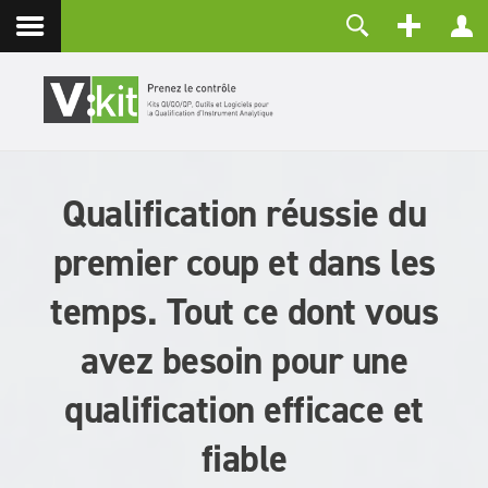
Contact
Identifiant
Mot de passe
Maintenir la connexion
Qualification réussie du
CONNEXION
Mot de passe perdu ?
premier coup et dans les
Identifiant perdu ?
Créer un compte
temps. Tout ce dont vous
avez besoin pour une
qualification efficace et
fiable