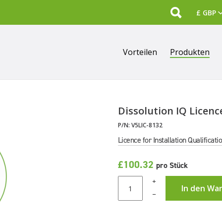
Search
Vorteilen
Produkten
Dissolution IQ Licenc
P/N:
V5LIC-8132
Licence for Installation Qualificati
£100.32
pro Stück
+
In den Wa
–