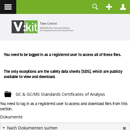
Über uns
Benutzername
Kontakt
Passwort
Angemeldet bleiben
You need to be logged in as a registered user to access all of these files.
ANMELDEN
Passwort vergessen?
Benutzername vergessen?
The only exceptions are the safety data sheets (SDS), which are
publicly
Registrieren
available to view and download.
Ordner
GC & GC/MS Standards Certificates of Analysis
You need to log in as a registered user to access and download files from this
section.
Dokumente
Nach Dokumenten suchen