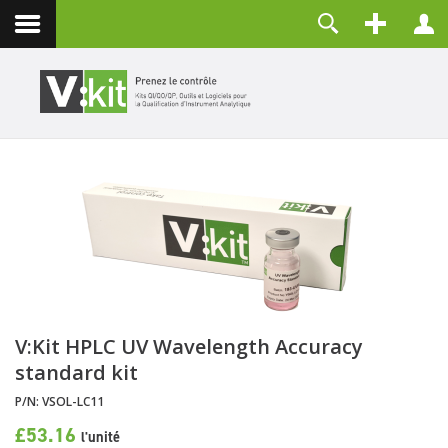
À propos
Identifiant
Contact
Mot de passe
Maintenir la connexion
CONNEXION
Mot de passe perdu ?
Identifiant perdu ?
Créer un compte
V:Kit HPLC UV Wavelength Accuracy
standard kit
P/N:
VSOL-LC11
£53.16
l'unité