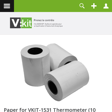
Contact
Identifiant
Mot de passe
Maintenir la connexion
CONNEXION
Mot de passe perdu ?
Identifiant perdu ?
Créer un compte
Paper for VKIT-1531 Thermometer (10