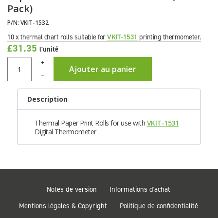
Pack)
P/N:
VKIT-1532
10 x thermal chart rolls suitable for
VKIT-1531
printing thermometer.
£31.35
l'unité
+
Ajouter au panier
–
Description
Thermal Paper Print Rolls for use with
VKIT-1531
Digital Thermometer
Notes de version
Informations d'achat
Mentions légales & Copyright
Politique de confidentialité