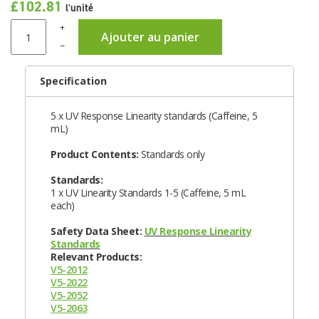
£102.81
l'unité
+
Ajouter au panier
–
Specification
5 x UV Response Linearity standards (Caffeine, 5
mL)
Product Contents:
Standards only
Standards:
1 x UV Linearity Standards 1-5 (Caffeine, 5 mL
each)
Safety Data Sheet:
UV Response Linearity
Standards
Relevant Products:
V5-2012
V5-2022
V5-2052
V5-2063