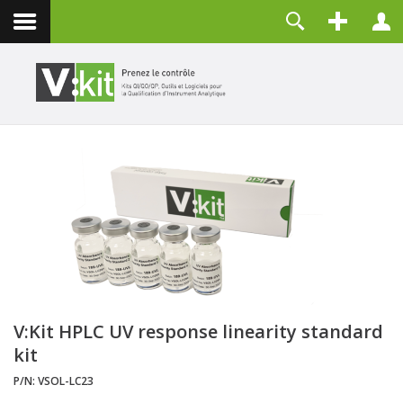
Contact
Identifiant
Mot de passe
Maintenir la connexion
CONNEXION
Mot de passe perdu ?
Identifiant perdu ?
Créer un compte
V:Kit HPLC UV response linearity standard
kit
P/N:
VSOL-LC23