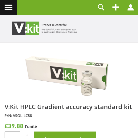
Contact
Identifiant
Mot de passe
Maintenir la connexion
CONNEXION
Mot de passe perdu ?
Identifiant perdu ?
Créer un compte
V:Kit HPLC Gradient accuracy standard kit
P/N:
VSOL-LC88
£39.88
l'unité
+